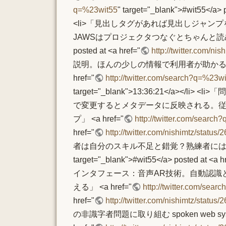
q=%23wit55
" target="_blank">#wit55</a> p
<li>「見出しタグがあれば見出しジャ
JAWSはプロジェクタつなぐとちゃんと読めな
posted at <a href="
http://twitter.com/n
説明。ほんの少しの情報で利用者が助かる
href="
http://twitter.com/search?q=%23w
target="_blank">13:36:21<
で変更するとメタデータに反映される。
プ」 <a href="
http://twitter.com/searc
href="
http://twitter.com/nishimtz/statu
者は自分のスキル不足と錯覚？熟練者には時間
target="_blank">#wit55</a> posted at <a h
インタフェース：音声AR技術。自動認識
える」 <a href="
http://twitter.com/sea
href="
http://twitter.com/nishimtz/statu
の非識字者問題に取り組む spoken web syste