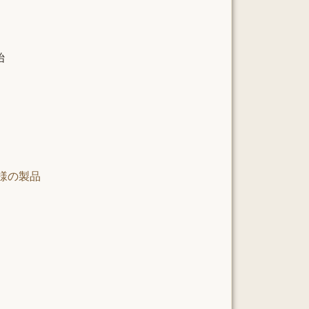
始
業様の製品