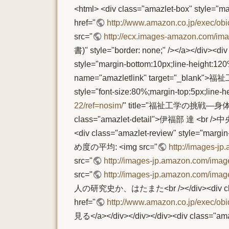
<html> <div class="amazlet-box" style="ma
href="
http://www.amazon.co.jp/exec/ob
src="
http://ecx.images-amazon.com/i
書)" style="border: none;" /></a></div><di
style="margin-bottom:10px;line-height:12
name="amazletlink" target="_bl
style="font-size:80%;margin-top:5px;line-
22/ref=nosim/
" title="福祉工学の挑戦―身体機能
class="amazlet-detail">伊福部 達 <br />中央
<div class="amazlet-review" style="marg
め度の平均: <img src="
http://images-j
src="
http://images-jp.amazon.com/imag
src="
http://images-jp.amazon.com/imag
人の研究史か、はたまた<br /></div><div class="
href="
http://www.amazon.co.jp/exec/ob
見る</a></div></div></div><div class="amazle