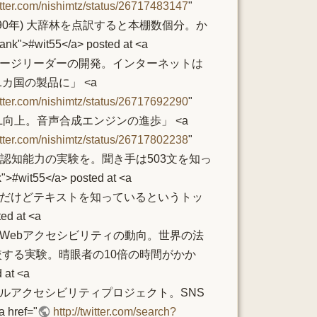
witter.com/nishimtz/status/26717483147
"
ステム(1990年) 大辞林を点訳すると本棚数個分。か
lank">#wit55</a> posted at <a
 <li>「ホームページリーダーの開発。インターネットは
国の製品に」 <a
witter.com/nishimtz/status/26717692290
"
きた。QOL向上。音声合成エンジンの進歩」 <a
witter.com/nishimtz/status/26717802238
"
。音声速度と認知能力の実験を。聞き手は503文を知っ
k">#wit55</a> posted at <a
 <li>認知能力もだけどテキストを知っているというトッ
ted at <a
 <li>浅川さん「Webアクセシビリティの動向。世界の法
較する実験。晴眼者の10倍の時間がかか
 at <a
 <li>「ソーシャルアクセシビリティプロジェクト。SNS
ef="
http://twitter.com/search?