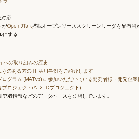
トラ
合成対応
ト
が
Open JTalk
搭載オープンソーススクリーンリーダを配布開
ブルにする
ティへの取り組みの歴史
がい) のある方の IT 活用事例をご紹介します
グラム (MATvp) に参加いただいている開発者様・開発企
ロジェクト(AT2EDプロジェクト)
研究者情報などのデータベースを公開しています。