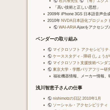
石川准先生
（有）エクス
「高い技術と正しい思想」
2009年 iPhone 3GS 日本語音声
2010年
NVDA日本語化プロジェク
WAI-ARIA
Ajaxをアクセシ
ベンダーの取り組み
マイクロソフト アクセシビリ
ケーススタディ - 障碍 (しょう
マイクロソフト支援技術ベンダプロ
東京大学・学際バリアフリー研究プ
福祉機器情報、メーカー情報、
浅川智恵子さんの仕事
nishimotzの日記 2010年1月
ソーシャル・アクセシビリティ