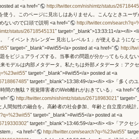
osted at <a href="
http://twitter.com/nishimtz/status/2671844
ンプを使う。このページに見出しはありません。こんなときユー
いので口頭で説明 <a href="
http://twitter.com/search?q
ishimtz/status/26718545131
" target="_blank">13:33:11<
。「イベントカレンダー 見出しレベル１」が使えるようになっ
it55
" target="_blank">#wit55</a> posted at <a href="
http://t
/a></li> <li>「問題をビジュアライズする。当事者の問題が分かっ
従来モデルは内部メタデータ。私たちは外部メタデータ：アク
h?q=%23wit55
" target="_blank">#wit55</a> posted at <a
s/26718867485
" target="_blank">13:38:49</a></li>
の無駄？視覚障害者のWeb離れがおきている」 <a href="
ref="
http://twitter.com/nishimtz/status/26718983021
" target
と人間知性の融合を。高齢者の社会参加、年齢と自立度の統計
rch?q=%23wit55
" target="_blank">#wit55</a> posted at <a
s/26719330302
" target="_blank">13:46:59</a></li>
m」 <a href="
http://twitter.com/search?q=%23wit55
" targ