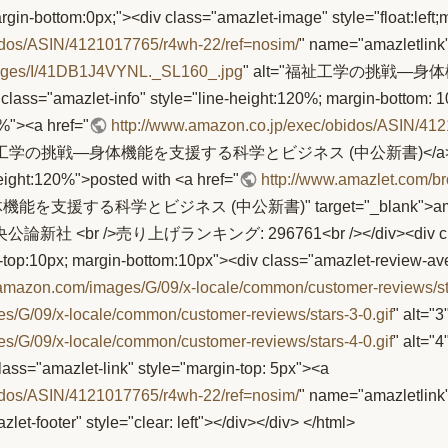
rgin-bottom:0px;"><div class="amazlet-image" style="float:left
idos/ASIN/4121017765/r4wh-22/ref=nosim/
" name="amazletlink
mages/I/41DB1J4VYNL._SL160_.jpg
" alt="福祉工学の挑戦―
v class="amazlet-info" style="line-height:120%; margin-bottom:
0%"><a href="
http://www.amazon.co.jp/exec/obidos/ASIN/41
ank">福祉工学の挑戦―身体機能を支援する科学とビジネス (中公新書)</a><div c
height:120%">posted with <a href="
http://www.amazlet.com/
を支援する科学とビジネス (中公新書)" target="_blank">amazlet</a
公論新社 <br />売り上げランキング: 296761<br /></div><div class="am
in-top:10px; margin-bottom:10px"><div class="amazlet-review
p.amazon.com/images/G/09/x-locale/common/customer-reviews/sta
es/G/09/x-locale/common/customer-reviews/stars-3-0.gif
" alt=
es/G/09/x-locale/common/customer-reviews/stars-4-0.gif
" al
amazlet-link" style="margin-top: 5px"><a
idos/ASIN/4121017765/r4wh-22/ref=nosim/
" name="amazletlin
t-footer" style="clear: left"></div></div> </html>