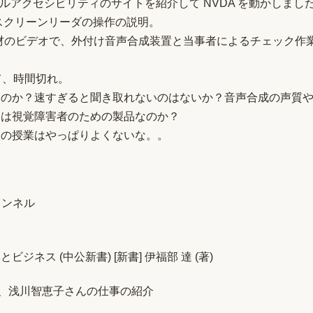
ーシャルアクセシビリティのサイトを紹介して NVDA を動かしまし
でスクリーンリーダの操作の説明。
ィ教材のビデオで、外付け音声合成装置と当事者によるチェック作
て、時間切れ。
るのか？速すぎると聞き取れないのはないか？音声合成の声質
ンは視覚障害者のための製品なのか？
りの授業はやっぱりよくないな。。
チャンネル
ネス (中公新書) [新書] 伊福部 達 (著)
ん、浅川智恵子さんの仕事の紹介