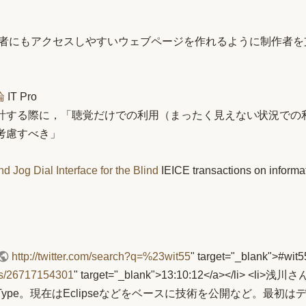
者にもアクセスしやすいウェブページを作れるように制作者を
論
IT Pro
計する際に，「聴覚だけでの利用（まったく見えない状況での
考慮すべき」
 Jog Dial Interface for the Blind
IEICE transactions on inform
http://twitter.com/search?q=%23wit55
" target="_blank">
atus/26717154301
" target="_blank">13:10:12</a></li
ceType。現在はEclipseなどをベースに技術を公開など。最初