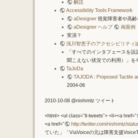
解説
Accessibility Tools Framework
aDesigner
視覚障害者や高齢
aDesigner ヘルプ
画面例
実演？
浅川智恵子のアクセシビリティ
「すべてのインタフェースを設
聞こえない状況での利用）」を
TaJoDa
TAJODA : Proposed Tactile and
2004-06
2010-10-08 @nishimtz ツイート
<html> <ul class="tl-tweets"> <li><a href="
<a href="
http://twitter.com/nishimtz/st
ていた」「ViaVoiceの元は障害支援Voi