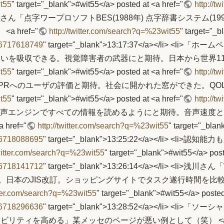
it55
" target="_blank">#wit55</a> posted at <a href="
http://t
></li> <li>浅川さん「点字ワープロソフトBES(1988年) 点字辞書シ
 href="
http://twitter.com/search?q=%23wit55
" target="_b
s/26717618749
" target="_blank">13:17:37</a></li>
いを吸収できる。視覚障害者の武器にと期待。日本から世界11カ
it55
" target="_blank">#wit55</a> posted at <a href="
http://t
a></li> <li>「HPRへのユーザの評価と期待。社会に開かれた窓がで
it55
" target="_blank">#wit55</a> posted at <a href="
http://t
/a></li> <li>「音声エンジンですべての情報を読めるようにと期待
ref="
http://twitter.com/search?q=%23wit55
" target="_blan
s/26718088695
" target="_blank">13:25:22</a></li>
twitter.com/search?q=%23wit55
" target="_blank">#wit55</a> pos
s/26718141712
" target="_blank">13:26:14</a></li>
。日本のJIS改訂。ショッピングサイトでタスク遂行時間を比
itter.com/search?q=%23wit55
" target="_blank">#wit55</a> posted
s/26718296636
" target="_blank">13:28:52</a></li>
ティを高める」某メッセのページが悪い例として（笑） <a hr