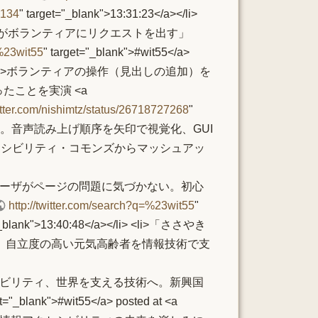
5134
" target="_blank">13:31:23</a></li>
ザがボランティアにリクエストを出す」
=%23wit55
" target="_blank">#wit55</a>
/a></li> <li>ボランティアの操作（見出しの追加）を
たことを実演 <a
witter.com/nishimtz/status/26718727268
"
てもらえない。音声読み上げ順序を矢印で視覚化、GUI
セシビリティ・コモンズからマッシュアッ
 <li>「多くのユーザがページの問題に気づかない。初心
http://twitter.com/search?q=%23wit55
"
="_blank">13:40:48</a></li> <li>「ささやき
。自立度の高い元気高齢者を情報技術で支
 <li>「アクセシビリティ、世界を支える技術へ。新興国
et="_blank">#wit55</a> posted at <a