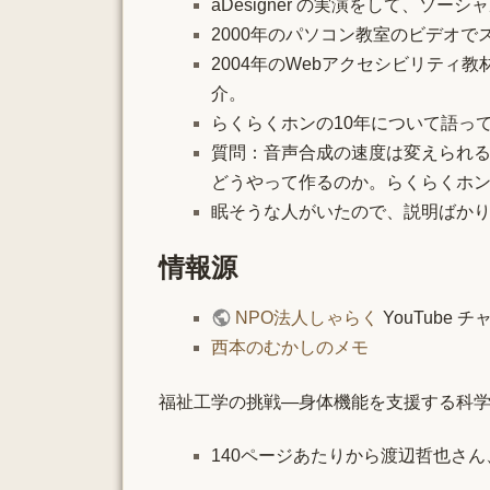
aDesigner の実演をして、ソ
2000年のパソコン教室のビデオ
2004年のWebアクセシビリテ
介。
らくらくホンの10年について語っ
質問：音声合成の速度は変えられ
どうやって作るのか。らくらくホ
眠そうな人がいたので、説明ばか
情報源
NPO法人しゃらく
YouTube 
西本のむかしのメモ
福祉工学の挑戦―身体機能を支援する科学とビジ
140ページあたりから渡辺哲也さ