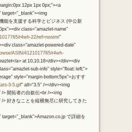
;margin:0px 12px 1px 0px;"><a
" target="_blank"><img
身体機能を支援する科学とビジネス (中公新
 10px"><div class="amazlet-name"
21017765/r4wh-22/ref=nosim/
"
lass="amazlet-powered-date"
browse/ASIN/4121017765/r4wh-
> at 10.10.18</div></div><div
azlet-sub-info" style="float: left;">
-average" style="margin-bottom:5px">おすす
rs-3-5.gif
" alt="3.5" /></div><img
"3" /> 開拓者の自叙伝<br /><img
t="4" /> 好きなことを縦横無尽に研究してきた
k" target="_blank">Amazon.co.jp で詳細を