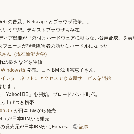
Wide Web の普及、Netscape とブラウザ戦争。。。
、という思想。テキストブラウザも存在
チメディア機能が「外付けハードウェアに頼らない音声合成」を実
タフェースが視覚障害者の新たなハードルになった
也さん（現在新潟大学）
れの良さなどを評価
indows版
発売。日本IBM 浅川智恵子さん。
帯からインターネットにアクセスできる新サービスを開始
のはじまり
業「Yahoo! BB」を開始。ブロードバンド時代。
音声読み上げつき携帯
on 3.7
が日本IBMから発売
ion 4.5 が日本IBMから発売
本語版の発売元が日本IBMからExtraへ。
記事