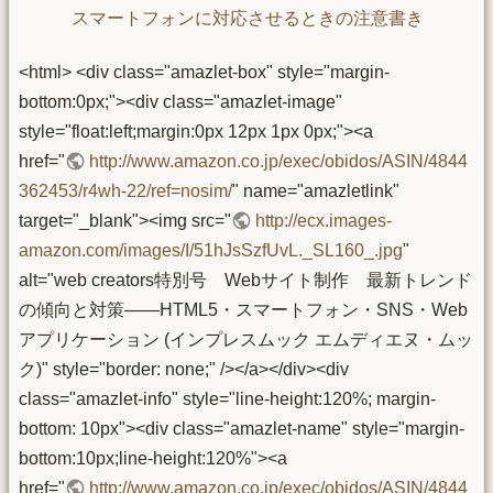
スマートフォンに対応させるときの注意書き
<html> <div class="amazlet-box" style="margin-
bottom:0px;"><div class="amazlet-image"
style="float:left;margin:0px 12px 1px 0px;"><a
href="
http://www.amazon.co.jp/exec/obidos/ASIN/4844
362453/r4wh-22/ref=nosim/
" name="amazletlink"
target="_blank"><img src="
http://ecx.images-
amazon.com/images/I/51hJsSzfUvL._SL160_.jpg
"
alt="web creators特別号 Webサイト制作 最新トレンド
の傾向と対策――HTML5・スマートフォン・SNS・Web
アプリケーション (インプレスムック エムディエヌ・ムッ
ク)" style="border: none;" /></a></div><div
class="amazlet-info" style="line-height:120%; margin-
bottom: 10px"><div class="amazlet-name" style="margin-
bottom:10px;line-height:120%"><a
href="
http://www.amazon.co.jp/exec/obidos/ASIN/4844