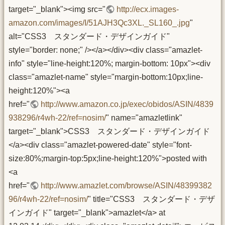
target="_blank"><img src="
http://ecx.images-
amazon.com/images/I/51AJH3Qc3XL._SL160_.jpg
"
alt="CSS3 スタンダード・デザインガイド"
style="border: none;" /></a></div><div class="amazlet-
info" style="line-height:120%; margin-bottom: 10px"><div
class="amazlet-name" style="margin-bottom:10px;line-
height:120%"><a
href="
http://www.amazon.co.jp/exec/obidos/ASIN/4839
938296/r4wh-22/ref=nosim/
" name="amazletlink"
target="_blank">CSS3 スタンダード・デザインガイド
</a><div class="amazlet-powered-date" style="font-
size:80%;margin-top:5px;line-height:120%">posted with
<a
href="
http://www.amazlet.com/browse/ASIN/48399382
96/r4wh-22/ref=nosim/
" title="CSS3 スタンダード・デザ
インガイド" target="_blank">amazlet</a> at