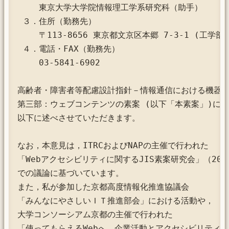
 　　東京大学大学院情報理工学系研究科（助手）

 ３．住所（勤務先）

 　　〒113-8656 東京都文京区本郷 7-3-1 (工学部
 ４．電話・FAX（勤務先）

 　　03-5841-6902

高齢者・障害者等配慮設計指針－情報通信における機器・
第三部：ウェブコンテンツの素案 (以下「本素案」)につ
以下に述べさせていただきます。

なお，本意見は，ITRCおよびNAPの主催で行われた

「Webアクセシビリティに関するJIS素案研究会」（2003
での議論に基づいています。

また，私が参加した京都高度情報化推進協議会

「みんなにやさしいＩＴ推進部会」における活動や，

大学コンソーシアム京都の主催で行われた

「使ってもらえるWebへ　企業活動とアクセシビリティ」（2