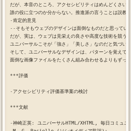
だが、本音のところ、アクセシビリティはめんどくさい、
誰の役に立つのか分からない。推進派の言うことは説教臭
-肯定的意見

--そもそもウェブのデザインは面倒なものだと思っていた
だが、実は、ウェブは見栄えの良さや高度な技術を競うべ
ユニバーサルこそが「強さ」「美しさ」なのだと気づいた
そして、ユニバーサルなデザインは、パターンを覚えてし
面倒な画像ファイルをたくさん組み合わせるよりもずっと
***評価

-アクセシビリティ評価基準案の検討

***文献

-神崎正英: ユニバーサルHTML/XHTML, 毎日コミュニケ
-M. G. Paciello (ソシオメディア監訳): 
