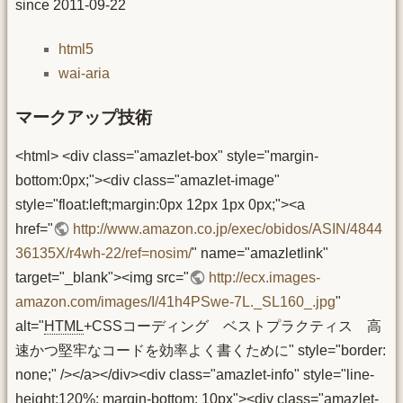
since 2011-09-22
html5
wai-aria
マークアップ技術
<html> <div class="amazlet-box" style="margin-
bottom:0px;"><div class="amazlet-image"
style="float:left;margin:0px 12px 1px 0px;"><a
href="
http://www.amazon.co.jp/exec/obidos/ASIN/4844
36135X/r4wh-22/ref=nosim/
" name="amazletlink"
target="_blank"><img src="
http://ecx.images-
amazon.com/images/I/41h4PSwe-7L._SL160_.jpg
"
alt="
HTML
+CSSコーディング ベストプラクティス 高
速かつ堅牢なコードを効率よく書くために" style="border:
none;" /></a></div><div class="amazlet-info" style="line-
height:120%; margin-bottom: 10px"><div class="amazlet-