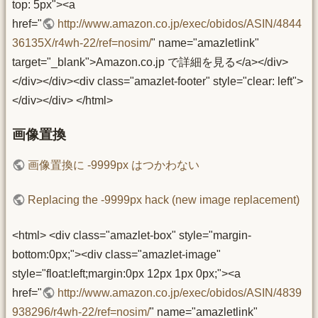
top: 5px"><a
href="
http://www.amazon.co.jp/exec/obidos/ASIN/4844
36135X/r4wh-22/ref=nosim/
" name="amazletlink"
target="_blank">Amazon.co.jp で詳細を見る</a></div>
</div></div><div class="amazlet-footer" style="clear: left">
</div></div> </html>
画像置換
画像置換に -9999px はつかわない
Replacing the -9999px hack (new image replacement)
<html> <div class="amazlet-box" style="margin-
bottom:0px;"><div class="amazlet-image"
style="float:left;margin:0px 12px 1px 0px;"><a
href="
http://www.amazon.co.jp/exec/obidos/ASIN/4839
938296/r4wh-22/ref=nosim/
" name="amazletlink"