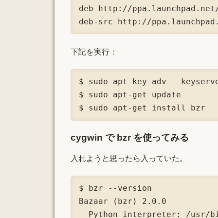
deb http://ppa.launchpad.net/
deb-src http://ppa.launchpad
下記を実行：
$ sudo apt-key adv --keyserv
$ sudo apt-get update

$ sudo apt-get install bzr
cygwin で bzr を使ってみる
入れようと思ったら入っていた。
$ bzr --version

Bazaar (bzr) 2.0.0

  Python interpreter: /usr/bi