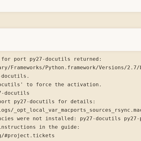
for port py27-docutils returned: 

ary/Frameworks/Python.framework/Versions/2.7/
docutils. 

cutils' to force the activation.

-docutils

ort py27-docutils for details:

logs/_opt_local_var_macports_sources_rsync.ma
ncies were not installed: py27-docutils py27-p
nstructions in the guide:

/#project.tickets
