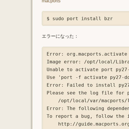
macports
$ sudo port install bzr
エラーになった：
Error: org.macports.activate 
Image error: /opt/local/Libr
Unable to activate port py27-
Use 'port -f activate py27-do
Error: Failed to install py27
Please see the log file for p
    /opt/local/var/macports/
Error: The following depende
To report a bug, follow the i
    http://guide.macports.org