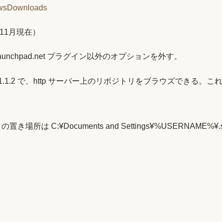
dowsDownloads
11年11月現在）
、launchpad.net プラグイン以外のオプションを外す。
Explorer 1.1.2 で、http サーバー上のリポジトリをブラウズできる
の置き場所は C:¥Documents and Settings¥%USERNAME%¥.ss