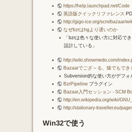
https://help.launchpad.net/Code
英語版クイックリファレンス
P
http://gigo-ice.org/scm/bazaar/wiki
なぜbzrはhgより遅いのか
「bzrは色々な使い方に対応
設計している」
http://wiki.showmedo.com/inde
Bazaarでござ～る。猿でもで
Subversion的な使い方がデフォ
BzrPipeline
プラグイン
Bazaar入門セッション - SCM Boo
http://en.wikipedia.org/wiki/GN
http://stationary-traveller.eu/pag
Win32で使う