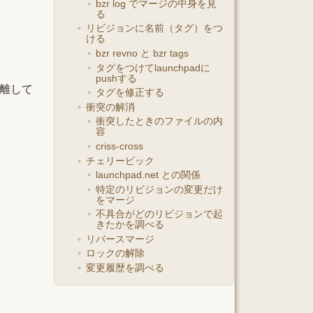
bzr log でマージの中身を見
る
リビジョンに名前（タグ）をつ
ける
bzr revno と bzr tags
タグをつけてlaunchpadに
pushする
分離して
タグを修正する
衝突の解消
衝突したときのファイルの内
容
criss-cross
チェリーピック
launchpad.net との関係
特定のリビジョンの変更だけ
をマージ
不具合がどのリビジョンで起
きたかを調べる
リバースマージ
ロックの解除
変更履歴を調べる