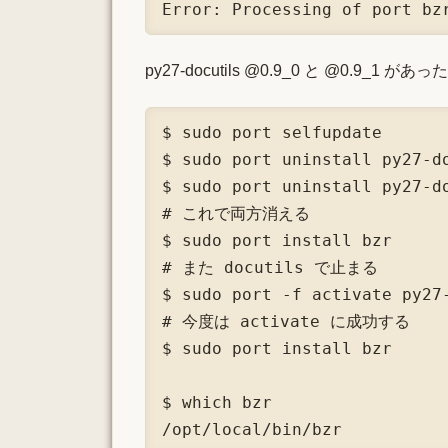
Error: Processing of port bz
py27-docutils @0.9_0 と @0.9
$ sudo port selfupdate

$ sudo port uninstall py27-do
$ sudo port uninstall py27-do
# これで両方消える

$ sudo port install bzr

# また docutils で止まる

$ sudo port -f activate py27-
# 今度は activate に成功する

$ sudo port install bzr

$ which bzr

/opt/local/bin/bzr