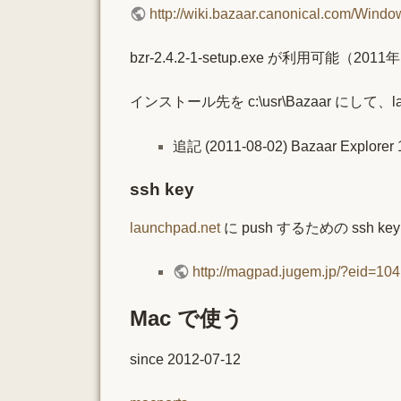
http://wiki.bazaar.canonical.com/Win
bzr-2.4.2-1-setup.exe が利用可能（20
インストール先を c:\usr\Bazaar にして
追記 (2011-08-02) Bazaar 
ssh key
launchpad.net
に push するための ssh key 
http://magpad.jugem.jp/?eid=104
Mac で使う
since 2012-07-12