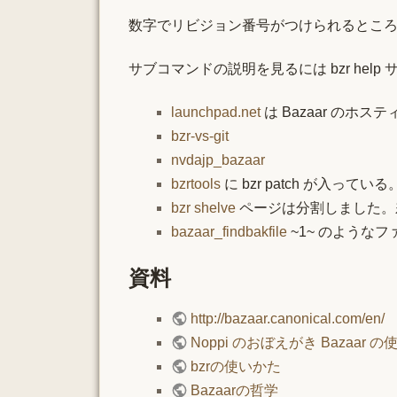
数字でリビジョン番号がつけられるとこ
サブコマンドの説明を見るには bzr help
launchpad.net
は Bazaar のホ
bzr-vs-git
nvdajp_bazaar
bzrtools
に bzr patch が入っている
bzr shelve
ページは分割しました。
bazaar_findbakfile
~1~ のような
資料
http://bazaar.canonical.com/en/
（
Noppi のおぼえがき Bazaar 
bzrの使いかた
Bazaarの哲学