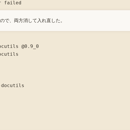
r failed
_1 があったので、両方消して入れ直した。
cutils @0.9_0

cutils

docutils
