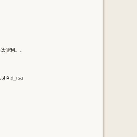
。これは便利。。
h¥id_rsa