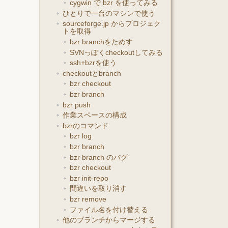
cygwin で bzr を使ってみる
ひとりで一台のマシンで使う
sourceforge.jp からプロジェク
トを取得
bzr branchをためす
SVNっぽくcheckoutしてみる
ssh+bzrを使う
checkoutとbranch
bzr checkout
bzr branch
bzr push
作業スペースの構成
bzrのコマンド
bzr log
bzr branch
bzr branch のバグ
bzr checkout
bzr init-repo
間違いを取り消す
bzr remove
ファイル名を付け替える
他のブランチからマージする