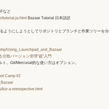
DFなど
/tutorial.ja.html
Bazaar Tutorial 日本語訳
できるようにしようとしてリポジトリとブランチと作業ツリーを
x.php/Using_Launchpad_and_Bazaar
きる分散バージョン管理“超”入門
ルト。Git/Mercurial的な使い方はオプション。
t Camp #2
U_Bazaar
es/bzr-a-retrospective.html