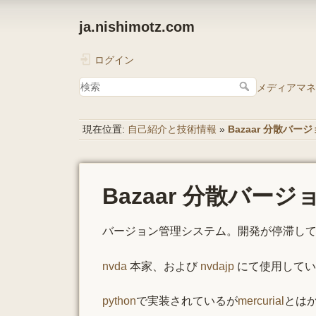
ja.nishimotz.com
ログイン
メディアマネ
現在位置:
自己紹介と技術情報
»
Bazaar 分散バ
Bazaar 分散バー
バージョン管理システム。開発が停滞してい
nvda
本家、および
nvdajp
にて使用してい
python
で実装されているが
mercurial
とは