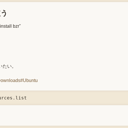
使う
tall bzr"
いたい。
roDownloads#Ubuntu
urces.list