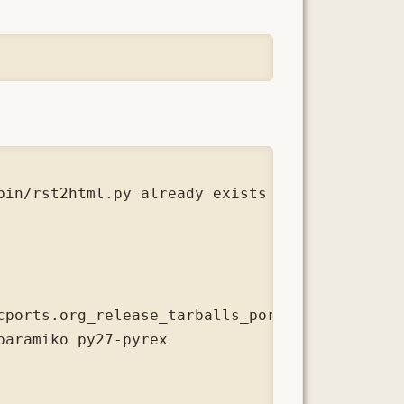
bin/rst2html.py already exists and does not be
cports.org_release_tarballs_ports_python_py-d
aramiko py27-pyrex
