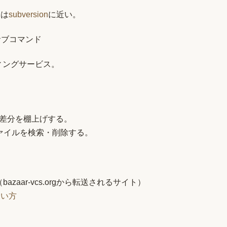
ろは
subversion
に近い。
 サブコマンド
スティングサービス。
。
差分を棚上げする。
ファイルを検索・削除する。
bazaar-vcs.orgから転送されるサイト）
の使い方