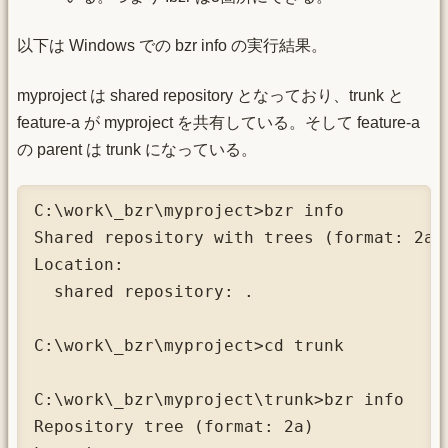
以下は Windows での bzr info の実行結果。
myproject は shared repository となっており、trunk と
feature-a が myproject を共有している。そして feature-a
の parent は trunk になっている。
C:\work\_bzr\myproject>bzr info

Shared repository with trees (format: 2a)

Location:

  shared repository: .

C:\work\_bzr\myproject>cd trunk

C:\work\_bzr\myproject\trunk>bzr info

Repository tree (format: 2a)
