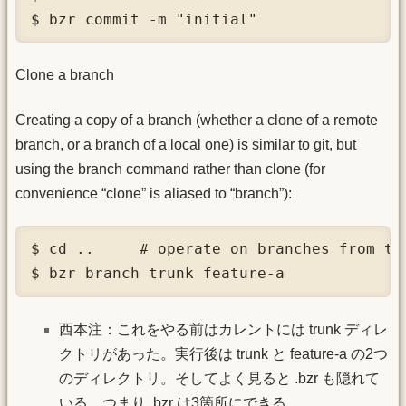
$ bzr commit -m "initial"
Clone a branch
Creating a copy of a branch (whether a clone of a remote
branch, or a branch of a local one) is similar to git, but
using the branch command rather than clone (for
convenience “clone” is aliased to “branch”):
$ cd ..     # operate on branches from the
$ bzr branch trunk feature-a
西本注：これをやる前はカレントには trunk ディレ
クトリがあった。実行後は trunk と feature-a の2つ
のディレクトリ。そしてよく見ると .bzr も隠れて
いる。つまり .bzr は3箇所にできる。