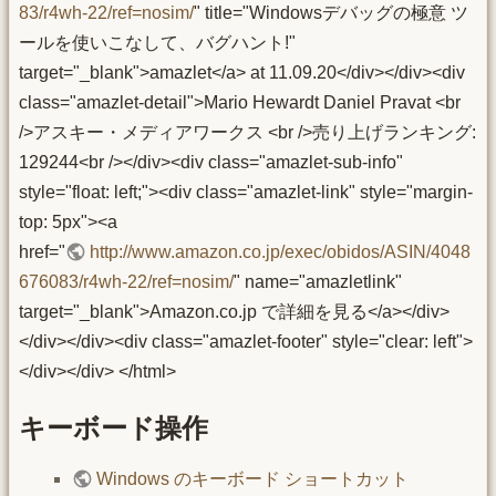
83/r4wh-22/ref=nosim/
" title="Windowsデバッグの極意 ツ
ールを使いこなして、バグハント!"
target="_blank">amazlet</a> at 11.09.20</div></div><div
class="amazlet-detail">Mario Hewardt Daniel Pravat <br
/>アスキー・メディアワークス <br />売り上げランキング:
129244<br /></div><div class="amazlet-sub-info"
style="float: left;"><div class="amazlet-link" style="margin-
top: 5px"><a
href="
http://www.amazon.co.jp/exec/obidos/ASIN/4048
676083/r4wh-22/ref=nosim/
" name="amazletlink"
target="_blank">Amazon.co.jp で詳細を見る</a></div>
</div></div><div class="amazlet-footer" style="clear: left">
</div></div> </html>
キーボード操作
Windows のキーボード ショートカット