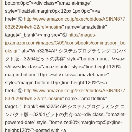
bottom:0px;"><div class="amazlet-image"
style="float:left;margin:0px 12px 1px 0px;"><a
href="
http://www.amazon.co.jp/exec/obidos/ASIN/4877
832629/r4wh-22/ref=nosim/
" name="amazletlink"
target="_blank"><img src="
http://images-
jp.amazon.com/images/G/09/icons/books/comingsoon_bo
oks.gif
" alt="Win32/64APIシステムプログラミング コンパ
クト版―32/64ビットの共存" style="border: none;" /></a>
</div><div class="amazlet-info" style="line-height:120%;
margin-bottom: 10px"><div class="amazlet-name"
style="margin-bottom:10px;line-height:120%"><a
href="
http://www.amazon.co.jp/exec/obidos/ASIN/4877
832629/r4wh-22/ref=nosim/
" name="amazletlink"
target="_blank">Win32/64APIシステムプログラミング コ
ンパクト版―32/64ビットの共存</a><div class="amazlet-
powered-date" style="font-size:80%;margin-top:5px;line-
height:120%">posted with <a