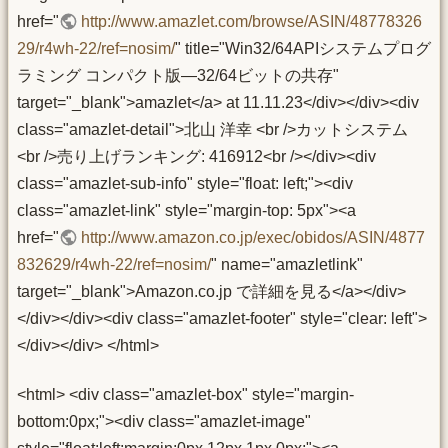
href="
http://www.amazlet.com/browse/ASIN/48778326
29/r4wh-22/ref=nosim/
" title="Win32/64APIシステムプログ
ラミング コンパクト版―32/64ビットの共存"
target="_blank">amazlet</a> at 11.11.23</div></div><div
class="amazlet-detail">北山 洋幸 <br />カットシステム
<br />売り上げランキング: 416912<br /></div><div
class="amazlet-sub-info" style="float: left;"><div
class="amazlet-link" style="margin-top: 5px"><a
href="
http://www.amazon.co.jp/exec/obidos/ASIN/4877
832629/r4wh-22/ref=nosim/
" name="amazletlink"
target="_blank">Amazon.co.jp で詳細を見る</a></div>
</div></div><div class="amazlet-footer" style="clear: left">
</div></div> </html>
<html> <div class="amazlet-box" style="margin-
bottom:0px;"><div class="amazlet-image"