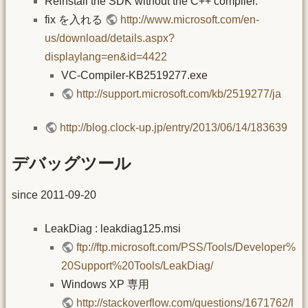
Reinstall the SDK without the C++ compiler.
fix を入れる
http://www.microsoft.com/en-
us/download/details.aspx?
displaylang=en&id=4422
VC-Compiler-KB2519277.exe
http://support.microsoft.com/kb/2519277/ja
http://blog.clock-up.jp/entry/2013/06/14/183639
デバッグツール
since 2011-09-20
LeakDiag : leakdiag125.msi
ftp://ftp.microsoft.com/PSS/Tools/Developer%
20Support%20Tools/LeakDiag/
Windows XP 専用
http://stackoverflow.com/questions/1671762/l