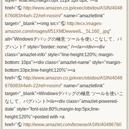
style="float:left;margin:0px 12px 1px 0px;"><a
href="
http://www.amazon.co.jp/exec/obidos/ASIN/4048
676083/r4wh-22/ref=nosim/
" name="amazletlink"
target="_blank"><img src="
http://ecx.images-
amazon.com/images/I/51XMDewweIL._SL160_.jpg
"
alt="Windowsデバッグの極意 ツールを使いこなして、バ
グハント!" style="border: none;" /></a></div><div
class="amazlet-info" style="line-height:120%; margin-
bottom: 10px"><div class="amazlet-name" style="margin-
bottom:10px;line-height:120%"><a
href="
http://www.amazon.co.jp/exec/obidos/ASIN/4048
676083/r4wh-22/ref=nosim/
" name="amazletlink"
target="_blank">Windowsデバッグの極意 ツールを使いこ
なして、バグハント!</a><div class="amazlet-powered-
date" style="font-size:80%;margin-top:5px;line-
height:120%">posted with <a
href="
http://www.amazlet.com/browse/ASIN/40486760