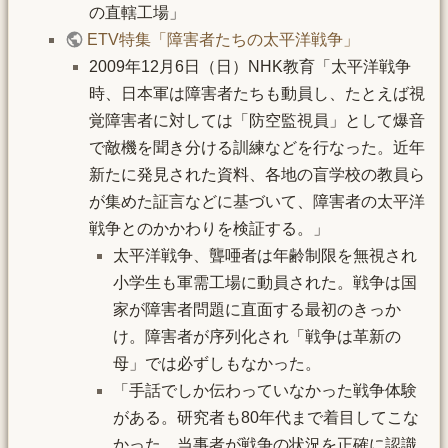
の直轄工場」
ETV特集「障害者たちの太平洋戦争」
2009年12月6日（日）NHK教育「太平洋戦争
時、日本軍は障害者たちも動員し、たとえば視
覚障害者に対しては「防空監視員」として爆音
で敵機を聞き分ける訓練などを行なった。近年
新たに発見された資料、各地の盲学校の教員ら
が集めた証言などに基づいて、障害者の太平洋
戦争とのかかわりを検証する。」
太平洋戦争、聾唖者は年齢制限を無視され
小学生も軍需工場に動員された。戦争は国
家が障害者問題に直面する最初のきっか
け。障害者が序列化され「戦争は革新の
母」では必ずしもなかった。
「手話でしか伝わっていなかった戦争体験
がある。研究者も80年代まで着目してこな
かった。当事者が戦争の状況を正確に認識