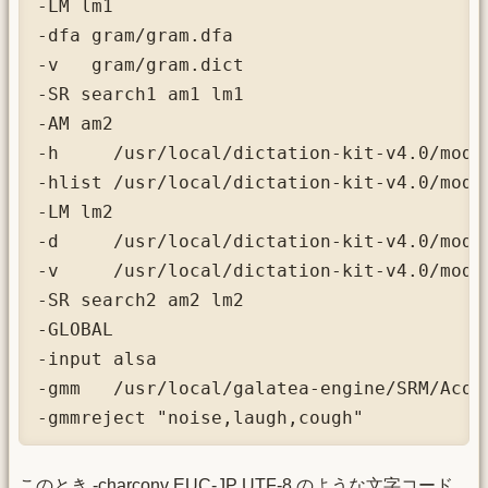
-LM lm1

-dfa gram/gram.dfa

-v   gram/gram.dict

-SR search1 am1 lm1

-AM am2

-h     /usr/local/dictation-kit-v4.0/mode
-hlist /usr/local/dictation-kit-v4.0/model
-LM lm2

-d     /usr/local/dictation-kit-v4.0/mode
-v     /usr/local/dictation-kit-v4.0/model
-SR search2 am2 lm2

-GLOBAL

-input alsa

-gmm   /usr/local/galatea-engine/SRM/Acous
-gmmreject "noise,laugh,cough"
このとき -charconv EUC-JP UTF-8 のような文字コード