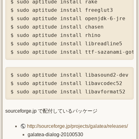
$ sudo aptitude install rake

$ sudo aptitude install freeglut3

$ sudo aptitude install openjdk-6-jre

$ sudo aptitude install chasen

$ sudo aptitude install rhino

$ sudo aptitude install libreadline5

$ sudo aptitude install ttf-sazanami-goth
$ sudo aptitude install libasound2-dev

$ sudo aptitude install libavcodec52

$ sudo aptitude install libavformat52
sourceforge.jp で配付しているパッケージ
http://sourceforge.jp/projects/galatea/releases/
galatea-dialog-20100530