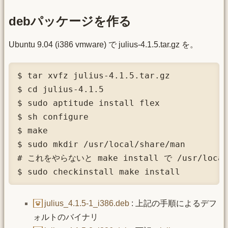
debパッケージを作る
Ubuntu 9.04 (i386 vmware) で julius-4.1.5.tar.gz を。
$ tar xvfz julius-4.1.5.tar.gz

$ cd julius-4.1.5

$ sudo aptitude install flex

$ sh configure

$ make

$ sudo mkdir /usr/local/share/man 

# これをやらないと make install で /usr/loc
$ sudo checkinstall make install
julius_4.1.5-1_i386.deb
: 上記の手順によるデフ
ォルトのバイナリ