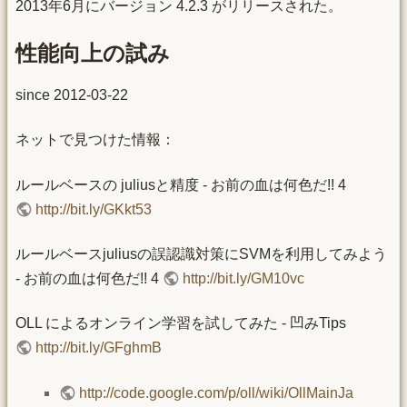
2013年6月にバージョン 4.2.3 がリリースされた。
性能向上の試み
since 2012-03-22
ネットで見つけた情報：
ルールベースの juliusと精度 - お前の血は何色だ!! 4
http://bit.ly/GKkt53
ルールベースjuliusの誤認識対策にSVMを利用してみよう
- お前の血は何色だ!! 4
http://bit.ly/GM10vc
OLL によるオンライン学習を試してみた - 凹みTips
http://bit.ly/GFghmB
http://code.google.com/p/oll/wiki/OllMainJa