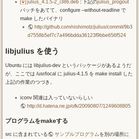
julius_4.1.5-2_i386.deb
: 下記の
julius_progout
パッチをあてて、configure –without-readline で
make したバイナリ
http://github.com/nishimotz/julius/commit/9b3
d7558b5ef7c7a496bdda36123f9bbe656f524
libjulius を使う
Ubuntu には libjulius-dev というパッケージがあるようだ
が、ここでは /usr/local に julius-4.1.5 を make install した
上記の作業のつづき。
iconv 関連は入っていないらしい
http://d.hatena.ne.jp/ofk/20090807/1249608805
プログラムをmakeする
src に含まれている
サンプルプログラム
を別の場所に