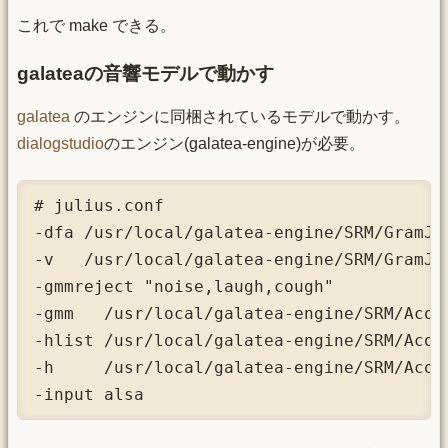
これで make できる。
galateaの音響モデルで動かす
galatea
のエンジンに同梱されているモデルで動かす。
dialogstudio
のエンジン(galatea-engine)が必要。
# julius.conf

-dfa /usr/local/galatea-engine/SRM/GramJul
-v   /usr/local/galatea-engine/SRM/GramJul
-gmmreject "noise,laugh,cough"

-gmm   /usr/local/galatea-engine/SRM/Acous
-hlist /usr/local/galatea-engine/SRM/Acous
-h     /usr/local/galatea-engine/SRM/Acou
-input alsa