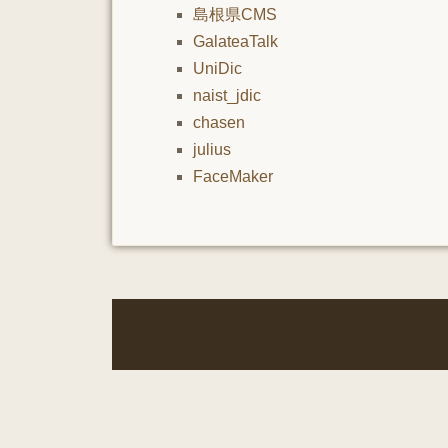
島根県CMS
GalateaTalk
UniDic
naist_jdic
chasen
julius
FaceMaker