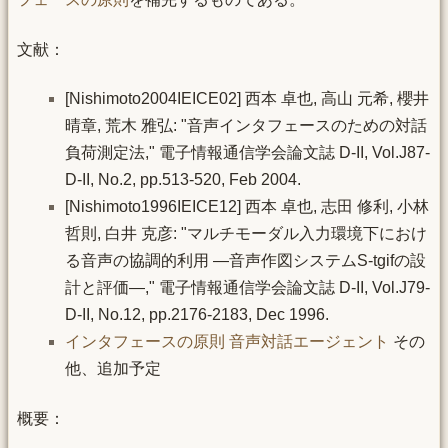
文献：
[Nishimoto2004IEICE02] 西本 卓也, 高山 元希, 櫻井
晴章, 荒木 雅弘: "音声インタフェースのための対話
負荷測定法," 電子情報通信学会論文誌 D-II, Vol.J87-
D-II, No.2, pp.513-520, Feb 2004.
[Nishimoto1996IEICE12] 西本 卓也, 志田 修利, 小林
哲則, 白井 克彦: "マルチモーダル入力環境下におけ
る音声の協調的利用 —音声作図システムS-tgifの設
計と評価—," 電子情報通信学会論文誌 D-II, Vol.J79-
D-II, No.12, pp.2176-2183, Dec 1996.
インタフェースの原則
音声対話エージェント
その
他、追加予定
概要：