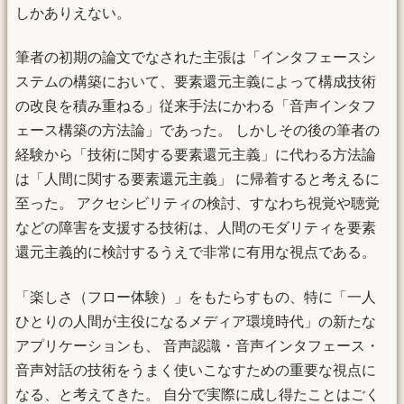
しかありえない。
筆者の初期の論文でなされた主張は「インタフェースシ
ステムの構築において、要素還元主義によって構成技術
の改良を積み重ねる」従来手法にかわる「音声インタフ
ェース構築の方法論」であった。 しかしその後の筆者の
経験から「技術に関する要素還元主義」に代わる方法論
は「人間に関する要素還元主義」 に帰着すると考えるに
至った。 アクセシビリティの検討、すなわち視覚や聴覚
などの障害を支援する技術は、人間のモダリティを要素
還元主義的に検討するうえで非常に有用な視点である。
「楽しさ（フロー体験）」をもたらすもの、特に「一人
ひとりの人間が主役になるメディア環境時代」の新たな
アプリケーションも、 音声認識・音声インタフェース・
音声対話の技術をうまく使いこなすための重要な視点に
なる、と考えてきた。 自分で実際に成し得たことはごく