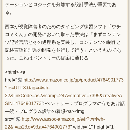
テーションとロジックを分離する設計手法が重要であ
る。
西本が視覚障害者のためのタイピング練習ソフト「ウチ
コミくん」の開発において取った手法は「まずコンテン
ツ記述言語とその処理系を実装し、コンテンツの制作と
記述言語処理系の開発を並行して行う」というものであ
った。これはベントリーの提案に通じる。
<html> <a
href="
http://www.amazon.co.jp/gp/product/4764901773
?ie=UTF8&tag=r4wh-
22&linkCode=as2&camp=247&creative=7399&creativeA
SIN=4764901773
">ベントリー：プログラマのうちあけ話
―続・プログラム設計の着想</a><img
src="
http://www.assoc-amazon.jp/e/ir?t=r4wh-
22&l=as2&o=9&a=4764901773
" width="1" height="1"