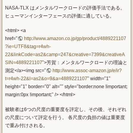
NASA-TLX はメンタルワークロードの評価手法である。
ヒューマンインターフェースの評価に適している。
<html> <a
href="
http://www.amazon.co.jp/gp/product/4889221107
?ie=UTF8&tag=r4wh-
22&linkCode=as2&camp=247&creative=7399&creativeA
SIN=4889221107
">芳賀：メンタルワークロードの理論と
測定</a><img src="
http://www.assoc-amazon.jp/e/ir?
t=r4wh-22&l=as2&o=9&a=4889221107
" width="1"
height="1" border="0" alt="" style="border:none !important;
margin:0px !important;" /> </html>
被験者は6つの尺度の重要度を評定し、その後、それぞれ
の尺度について評定を行う。 各尺度の負担の値は重要度
で重み付けされる。