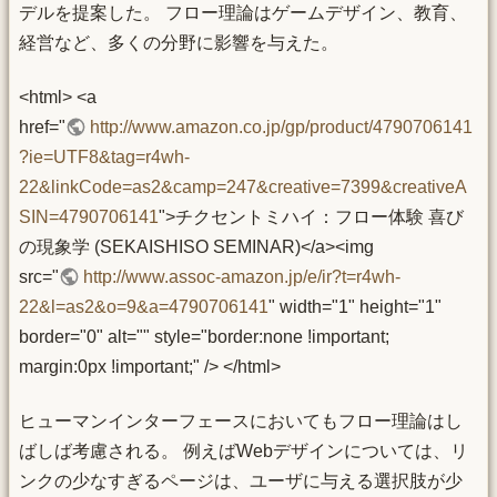
デルを提案した。 フロー理論はゲームデザイン、教育、
経営など、多くの分野に影響を与えた。
<html> <a
href="
http://www.amazon.co.jp/gp/product/4790706141
?ie=UTF8&tag=r4wh-
22&linkCode=as2&camp=247&creative=7399&creativeA
SIN=4790706141
">チクセントミハイ：フロー体験 喜び
の現象学 (SEKAISHISO SEMINAR)</a><img
src="
http://www.assoc-amazon.jp/e/ir?t=r4wh-
22&l=as2&o=9&a=4790706141
" width="1" height="1"
border="0" alt="" style="border:none !important;
margin:0px !important;" /> </html>
ヒューマンインターフェースにおいてもフロー理論はし
ばしば考慮される。 例えばWebデザインについては、リ
ンクの少なすぎるページは、ユーザに与える選択肢が少