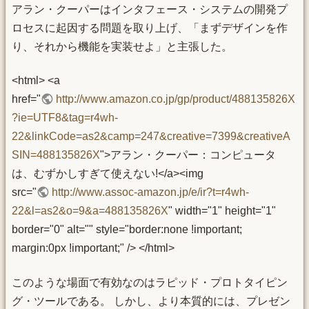
アラン・クーパーはインタフェース・システムの開発プ
ロセスに起因する問題を取り上げ、「まずデザインを作
り、それから機能を実装せよ」と主張した。
<html> <a
href="
http://www.amazon.co.jp/gp/product/488135826X
?ie=UTF8&tag=r4wh-
22&linkCode=as2&camp=247&creative=7399&creativeA
SIN=488135826X
">アラン・クーパー：コンピュータ
は、むずかしすぎて使えない!</a><img
src="
http://www.assoc-amazon.jp/e/ir?t=r4wh-
22&l=as2&o=9&a=488135826X
" width="1" height="1"
border="0" alt="" style="border:none !important;
margin:0px !important;" /> </html>
このような場面で有効なのはラピッド・プロトタイピン
グ・ツールである。 しかし、より本質的には、プレゼン