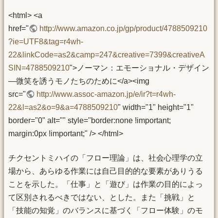
<html> <a
href="
http://www.amazon.co.jp/gp/product/4788509210
?ie=UTF8&tag=r4wh-
22&linkCode=as2&camp=247&creative=7399&creativeA
SIN=4788509210
">ノーマン：エモーショナル・デザイン
―微笑を誘うモノたちのために</a><img
src="
http://www.assoc-amazon.jp/e/ir?t=r4wh-
22&l=as2&o=9&a=4788509210
" width="1" height="1"
border="0" alt="" style="border:none !important;
margin:0px !important;" /> </html>
チクセントミハイの「フロー理論」は、社会心理学の立
場から、あらゆる作業には自己目的的な要素がありうる
ことを示した。「仕事」と「遊び」は作業の目的によっ
て区別されるべきではない、とした。また「挑戦」と
「技能の知覚」のバランスに基づく「フロー体験」のモ