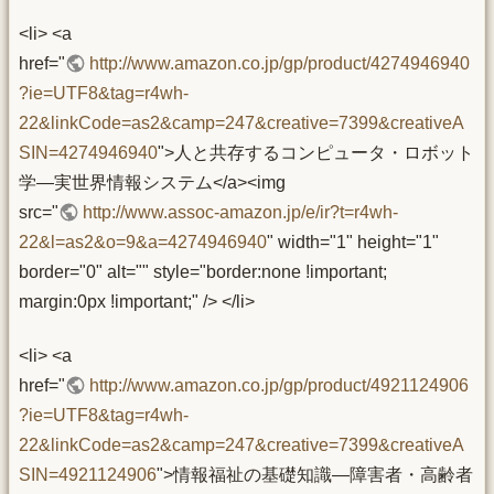
<li> <a
href="
http://www.amazon.co.jp/gp/product/4274946940
?ie=UTF8&tag=r4wh-
22&linkCode=as2&camp=247&creative=7399&creativeA
SIN=4274946940
">人と共存するコンピュータ・ロボット
学―実世界情報システム</a><img
src="
http://www.assoc-amazon.jp/e/ir?t=r4wh-
22&l=as2&o=9&a=4274946940
" width="1" height="1"
border="0" alt="" style="border:none !important;
margin:0px !important;" /> </li>
<li> <a
href="
http://www.amazon.co.jp/gp/product/4921124906
?ie=UTF8&tag=r4wh-
22&linkCode=as2&camp=247&creative=7399&creativeA
SIN=4921124906
">情報福祉の基礎知識―障害者・高齢者