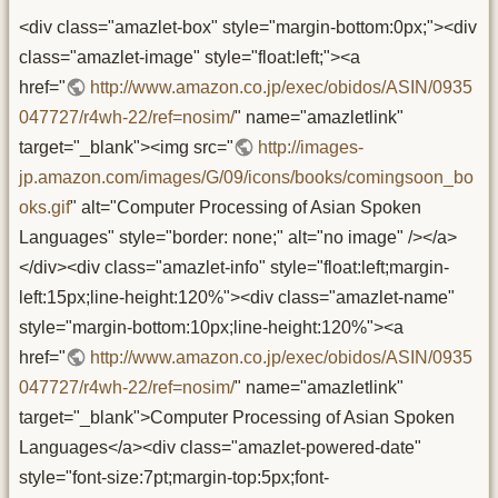
<div class="amazlet-box" style="margin-bottom:0px;"><div
class="amazlet-image" style="float:left;"><a
href="
http://www.amazon.co.jp/exec/obidos/ASIN/0935
047727/r4wh-22/ref=nosim/
" name="amazletlink"
target="_blank"><img src="
http://images-
jp.amazon.com/images/G/09/icons/books/comingsoon_bo
oks.gif
" alt="Computer Processing of Asian Spoken
Languages" style="border: none;" alt="no image" /></a>
</div><div class="amazlet-info" style="float:left;margin-
left:15px;line-height:120%"><div class="amazlet-name"
style="margin-bottom:10px;line-height:120%"><a
href="
http://www.amazon.co.jp/exec/obidos/ASIN/0935
047727/r4wh-22/ref=nosim/
" name="amazletlink"
target="_blank">Computer Processing of Asian Spoken
Languages</a><div class="amazlet-powered-date"
style="font-size:7pt;margin-top:5px;font-