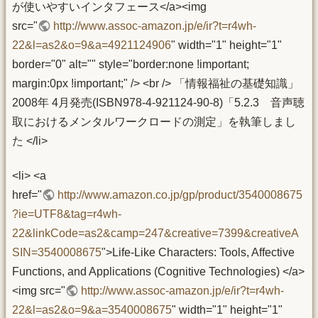
が使いやすいインタフェース</a><img
src="
http://www.assoc-amazon.jp/e/ir?t=r4wh-
22&l=as2&o=9&a=4921124906
" width="1" height="1"
border="0" alt="" style="border:none !important;
margin:0px !important;" /> <br /> 「情報福祉の基礎知識」
2008年 4月発売(ISBN978-4-921124-90-8)「5.2.3 音声聴
取におけるメンタルワークロードの測定」を執筆しまし
た </li>
<li> <a
href="
http://www.amazon.co.jp/gp/product/3540008675
?ie=UTF8&tag=r4wh-
22&linkCode=as2&camp=247&creative=7399&creativeA
SIN=3540008675
">Life-Like Characters: Tools, Affective
Functions, and Applications (Cognitive Technologies) </a>
<img src="
http://www.assoc-amazon.jp/e/ir?t=r4wh-
22&l=as2&o=9&a=3540008675
" width="1" height="1"