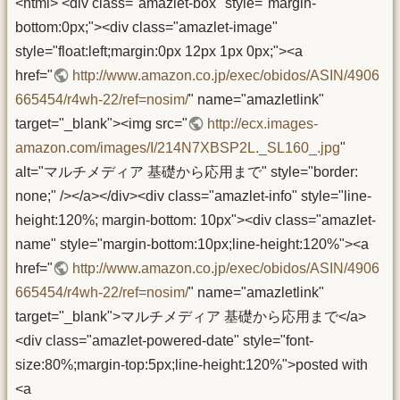
<html> <div class="amazlet-box" style="margin-
bottom:0px;"><div class="amazlet-image"
style="float:left;margin:0px 12px 1px 0px;"><a
href="
http://www.amazon.co.jp/exec/obidos/ASIN/4906
665454/r4wh-22/ref=nosim/
" name="amazletlink"
target="_blank"><img src="
http://ecx.images-
amazon.com/images/I/214N7XBSP2L._SL160_.jpg
"
alt="マルチメディア 基礎から応用まで" style="border:
none;" /></a></div><div class="amazlet-info" style="line-
height:120%; margin-bottom: 10px"><div class="amazlet-
name" style="margin-bottom:10px;line-height:120%"><a
href="
http://www.amazon.co.jp/exec/obidos/ASIN/4906
665454/r4wh-22/ref=nosim/
" name="amazletlink"
target="_blank">マルチメディア 基礎から応用まで</a>
<div class="amazlet-powered-date" style="font-
size:80%;margin-top:5px;line-height:120%">posted with
<a