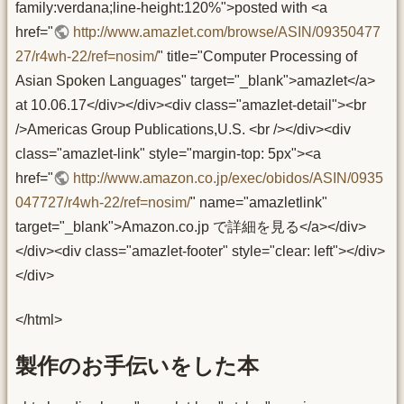
family:verdana;line-height:120%">posted with <a
href="
http://www.amazlet.com/browse/ASIN/09350477
27/r4wh-22/ref=nosim/
" title="Computer Processing of
Asian Spoken Languages" target="_blank">amazlet</a>
at 10.06.17</div></div><div class="amazlet-detail"><br
/>Americas Group Publications,U.S. <br /></div><div
class="amazlet-link" style="margin-top: 5px"><a
href="
http://www.amazon.co.jp/exec/obidos/ASIN/0935
047727/r4wh-22/ref=nosim/
" name="amazletlink"
target="_blank">Amazon.co.jp で詳細を見る</a></div>
</div><div class="amazlet-footer" style="clear: left"></div>
</div>
</html>
製作のお手伝いをした本