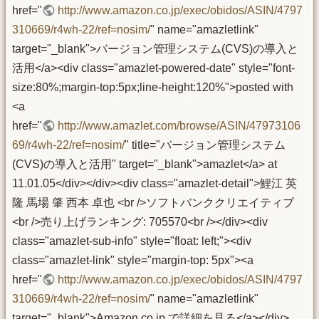
href="
http://www.amazon.co.jp/exec/obidos/ASIN/4797
310669/r4wh-22/ref=nosim/
" name="amazletlink"
target="_blank">バージョン管理システム(CVS)の導入と
活用</a><div class="amazlet-powered-date" style="font-
size:80%;margin-top:5px;line-height:120%">posted with
<a
href="
http://www.amazlet.com/browse/ASIN/47973106
69/r4wh-22/ref=nosim/
" title="バージョン管理システム
(CVS)の導入と活用" target="_blank">amazlet</a> at
11.01.05</div></div><div class="amazlet-detail">鯉江 英
隆 馬場 肇 西本 卓也 <br />ソフトバンククリエイティブ
<br />売り上げランキング: 705570<br /></div><div
class="amazlet-sub-info" style="float: left;"><div
class="amazlet-link" style="margin-top: 5px"><a
href="
http://www.amazon.co.jp/exec/obidos/ASIN/4797
310669/r4wh-22/ref=nosim/
" name="amazletlink"
target="_blank">Amazon.co.jp で詳細を見る</a></div>