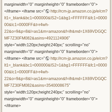
marginwidth="0" marginheight="0" frameborder="0">
</iframe> <iframe src="
http://rcm-jp.amazon.co.jp/e/cm?
lt1=_blank&bc1=000000&IS2=1&bg1=FFFFFF&fc1=0000
00&lc1=0000FF&t=r4wh-
22&o=9&p=8&l=as1&m=amazon&f=ifr&md=1X69VDGQC
MF7Z30FM082&asins=4921124906
"
style="width:120px;height:240px;" scrolling="no"
marginwidth="0" marginheight="0" frameborder="0">
</iframe> <iframe src="
http://rcm-jp.amazon.co.jp/e/cm?
lt1=_blank&bc1=000000&IS2=1&bg1=FFFFFF&fc1=0000
00&lc1=0000FF&t=r4wh-
22&o=9&p=8&l=as1&m=amazon&f=ifr&md=1X69VDGQC
MF7Z30FM082&asins=3540008675
"
style="width:120px;height:240px;" scrolling="no"
marginwidth="0" marginheight="0" frameborder="0">
</iframe>