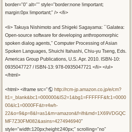
border="0" alt="" style="border:none !important;
margin:0px !important;" /> </li>
<li> Takuya Nishimoto and Shigeki Sagayama: ``Galatea:
Open-source software for developing anthropomorphic
spoken dialog agents,'' Computer Processing of Asian
Spoken Languages, Shuichi Itahashi, Chiu-yu Tseng, Eds.
Americas Group Publications, U.S. Apr. 2010. ISBN-10:
0935047727 / ISBN-13: 978-0935047721 </li> </ul>
</html>
<html> <iframe src="
http://rcm-jp.amazon.co.jp/e/cm?
lt1=_blank&bc1=000000&IS2=1&bg1=FFFFFF&fc1=0000
00&lc1=0000FF&t=r4wh-
22&o=9&p=8&l=as1&m=amazon&f=ifr&md=1X69VDGQC
MF7Z30FM082&asins=4274946940
"
style="width:120px;height:240px;" scrolling="no"