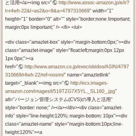
と活用</a><img src="
http://www.assoc-amazon.jp/e/ir?
t=r4wh-22&l=as2&o=9&a=4797310669
" width="1"
height="1" border="0" alt="" style="border:none !important;
margin:0px !important;" /> </li> </ul>
<div class="amazlet-box" style="margin-bottom:0px;"><div
class="amazlet-image" style="float:left;margin:0px 12px
1px 0px;"><a
href="
http://www.amazon.co.jp/exec/obidos/ASIN/4797
310669/r4wh-22/ref=nosim/
" name="amazletlink"
target="_blank"><img src="
http://ecx.images-
amazon.com/images/I/519TZG7X5YL._SL160_.jpg
"
alt="バージョン管理システム(CVS)の導入と活用"
style="border: none;" /></a></div><div class="amazlet-
info" style="line-height:120%; margin-bottom: 10px"><div
class="amazlet-name" style="margin-bottom:10px;line-
height:120%"><a