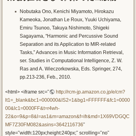
Nobutaka Ono, Kenichi Miyamoto, Hirokazu
Kameoka, Jonathan Le Roux, Yuuki Uchiyama,
Emiru Tsunoo, Takuya Nishimoto, Shigeki
Sagayama, “Harmonic and Percussive Sound
Separation and its Application to MIR-related
Tasks,” Advances in Music Information Retrieval,
ser. Studies in Computational Intelligence, Z. W.
Ras and A. Wieczorkowska, Eds. Springer, 274,
pp.213-236, Feb., 2010.
<html> <iframe src="
http://rcm-jp.amazon.co.jp/e/cm?
lt1=_blank&bc1=000000&IS2=1&bg1=FFFFFF&fc1=0000
00&lc1=0000FF&t=r4wh-
22&o=9&p=8&l=as1&m=amazon&f=ifr&md=1X69VDGQC
MF7Z30FM082&asins=3642116736
"
style="width:120px;height:240px;" scrolling="no"