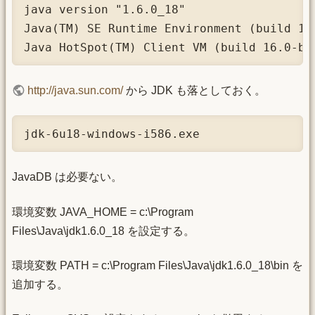
java version "1.6.0_18"

Java(TM) SE Runtime Environment (build 1.6
Java HotSpot(TM) Client VM (build 16.0-b1
http://java.sun.com/
から JDK も落としておく。
jdk-6u18-windows-i586.exe
JavaDB は必要ない。
環境変数 JAVA_HOME = c:\Program
Files\Java\jdk1.6.0_18 を設定する。
環境変数 PATH = c:\Program Files\Java\jdk1.6.0_18\bin を
追加する。