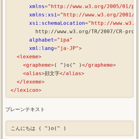
xmlns
=
"http://www.w3.org/2005/01/pr
xmlns:xsi
=
"http://www.w3.org/2001/X
xsi:schemaLocation
=
"http://www.w3.o
        http://www.w3.org/TR/2007/CR-pron
alphabet
=
"ipa"
xml:lang
=
"ja-JP"
>
<lexeme
>
<grapheme
>
( ^)o(^ )
</grapheme
>
<alias
>
顔文字
</alias
>
</lexeme
>
</lexicon
>
プレーンテキスト
こんにちは ( ^)o(^ )