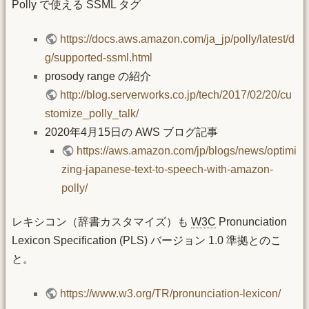
Polly で使える SSML タグ
https://docs.aws.amazon.com/ja_jp/polly/latest/d
g/supported-ssml.html
prosody range の紹介
http://blog.serverworks.co.jp/tech/2017/02/20/cu
stomize_polly_talk/
2020年4月15日の AWS ブログ記事
https://aws.amazon.com/jp/blogs/news/optimi
zing-japanese-text-to-speech-with-amazon-
polly/
レキシコン（辞書カスタマイズ）も
W3C
Pronunciation
Lexicon Specification (PLS) バージョン 1.0 準拠とのこ
と。
https://www.w3.org/TR/pronunciation-lexicon/