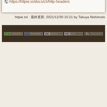
https://httpie.io/docs/cli/http-headers
httpie.txt
· 最終更新:
2021/12/30 10:21
by
Takuya Nishimoto