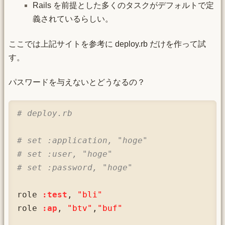
Rails を前提とした多くのタスクがデフォルトで定
義されているらしい。
ここでは上記サイトを参考に deploy.rb だけを作って試
す。
パスワードを与えないとどうなるの？
# deploy.rb
# set :application, "hoge" 
# set :user, "hoge"        
# set :password, "hoge"    
role 
:test
, 
"bli"
role 
:ap
, 
"btv"
,
"buf"