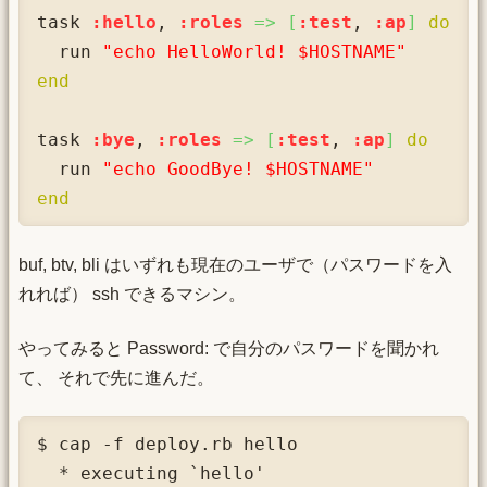
task 
:hello
, 
:roles
=>
[
:test
, 
:ap
]
do
  run 
"echo HelloWorld! $HOSTNAME"
end
task 
:bye
, 
:roles
=>
[
:test
, 
:ap
]
do
  run 
"echo GoodBye! $HOSTNAME"
end
buf, btv, bli はいずれも現在のユーザで（パスワードを入
れれば） ssh できるマシン。
やってみると Password: で自分のパスワードを聞かれ
て、 それで先に進んだ。
$ cap -f deploy.rb hello

  * executing `hello'
