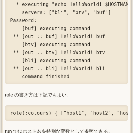
  * executing "echo HelloWorld! $HOSTNAME"
    servers: ["bli", "btv", "buf"]

Password: 

    [buf] executing command

 ** [out :: buf] HelloWorld! buf

    [btv] executing command

 ** [out :: btv] HelloWorld! btv

    [bli] executing command

 ** [out :: bli] HelloWorld! bli

    command finished
role の書き方は下記でもよい。
role(:colours) { ["host1", "host2", "host
run ではホスト名を特別な変数として参照できる。