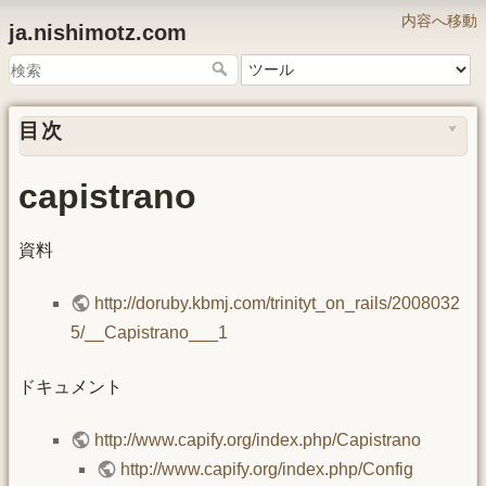
内容へ移動
ja.nishimotz.com
目次
capistrano
資料
http://doruby.kbmj.com/trinityt_on_rails/2008032
5/__Capistrano___1
ドキュメント
http://www.capify.org/index.php/Capistrano
http://www.capify.org/index.php/Config